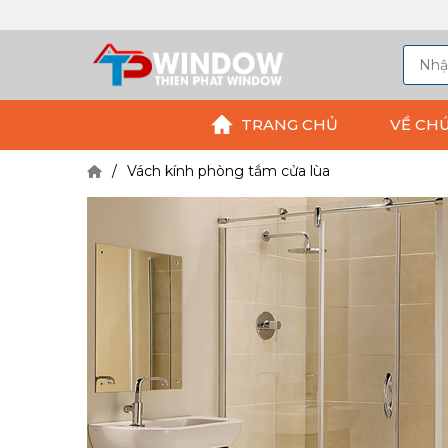
TRANG CHỦ
VỀ CH
Vách kính phòng tắm cửa lùa