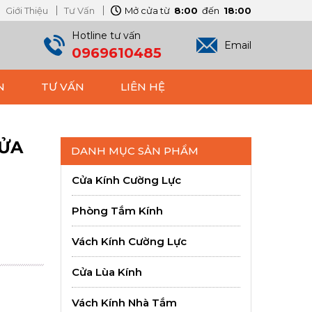
Giới Thiệu
Tư Vấn
Mở cửa từ
8:00
đến
18:00
Hotline tư vấn
Email
0969610485
N
TƯ VẤN
LIÊN HỆ
CỬA
DANH MỤC SẢN PHẨM
Cửa Kính Cường Lực
Phòng Tắm Kính
Vách Kính Cường Lực
Cửa Lùa Kính
Vách Kính Nhà Tắm