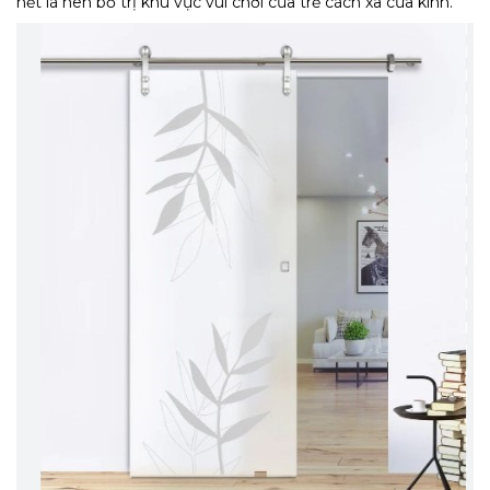
hết là nên bố trị khu vực vui chơi của trẻ cách xa cửa kính.