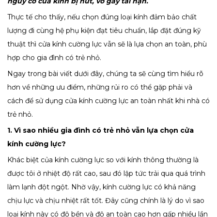
nguy cơ cửa kính bị nứt, vỡ gây tai nạn.
Thực tế cho thấy, nếu chọn đúng loại kính đảm bảo chất
lượng đi cùng hệ phụ kiện đạt tiêu chuẩn, lắp đặt đúng kỹ
thuật thì cửa kính cường lực vẫn sẽ là lựa chọn an toàn, phù
hợp cho gia đình có trẻ nhỏ.
Ngay trong bài viết dưới đây, chúng ta sẽ cùng tìm hiểu rõ
hơn về những ưu điểm, những rủi ro có thể gặp phải và
cách để sử dụng cửa kính cường lực an toàn nhất khi nhà có
trẻ nhỏ.
1. Vì sao nhiều gia đình có trẻ nhỏ vẫn lựa chọn cửa
kính cường lực?
Khác biệt của kính cường lực so với kính thông thường là
được tôi ở nhiệt độ rất cao, sau đó lập tức trải qua quá trình
làm lạnh đột ngột. Nhờ vậy, kính cường lực có khả năng
chịu lực và chịu nhiệt rất tốt. Đây cũng chính là lý do vì sao
loại kính này có độ bền và độ an toàn cao hơn gấp nhiều lần