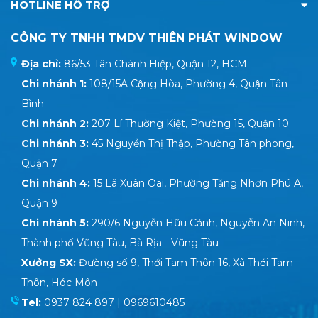
HOTLINE HỖ TRỢ
CÔNG TY TNHH TMDV THIÊN PHÁT WINDOW
Địa chỉ:
86/53 Tân Chánh Hiệp, Quận 12, HCM
Chi nhánh 1:
108/15A Cộng Hòa, Phường 4, Quận Tân
Bình
Chi nhánh 2:
207 Lí Thường Kiệt, Phường 15, Quận 10
Chi nhánh 3:
45 Nguyền Thị Thập, Phường Tân phong,
Quận 7
Chi nhánh 4:
15 Lã Xuân Oai, Phường Tăng Nhơn Phú A,
Quận 9
Chi nhánh 5:
290/6 Nguyễn Hữu Cảnh, Nguyễn An Ninh,
Thành phố Vũng Tàu, Bà Rịa - Vũng Tàu
Xưởng SX:
Đường số 9, Thới Tam Thôn 16, Xã Thới Tam
Thôn, Hóc Môn
Tel:
0937 824 897 | 0969610485