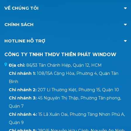
VỀ CHÚNG TÔI
CHÍNH SÁCH
HOTLINE HỖ TRỢ
CÔNG TY TNHH TMDV THIÊN PHÁT WINDOW
Địa chỉ:
86/53 Tân Chánh Hiệp, Quận 12, HCM
Chi nhánh 1:
108/15A Cộng Hòa, Phường 4, Quận Tân
Bình
Chi nhánh 2:
207 Lí Thường Kiệt, Phường 15, Quận 10
Chi nhánh 3:
45 Nguyền Thị Thập, Phường Tân phong,
Quận 7
Chi nhánh 4:
15 Lã Xuân Oai, Phường Tăng Nhơn Phú A,
Quận 9
Chi nhánh 5:
290/6 Nguyễn Hữu Cảnh, Nguyễn An Ninh,