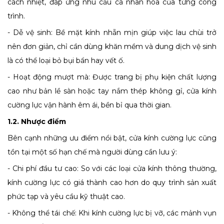
cách nhiệt, đáp ứng nhu cầu cá nhân hóa của từng công
trình.
- Dễ vệ sinh: Bề mặt kính nhẵn mịn giúp việc lau chùi trở
nên đơn giản, chỉ cần dùng khăn mềm và dung dịch vệ sinh
là có thể loại bỏ bụi bẩn hay vết ố.
- Hoạt động mượt mà: Được trang bị phụ kiện chất lượng
cao như bản lề sàn hoặc tay nắm thép không gỉ, cửa kính
cường lực vận hành êm ái, bền bỉ qua thời gian.
1.2. Nhược điểm
Bên cạnh những ưu điểm nổi bật, cửa kính cường lực cũng
tồn tại một số hạn chế mà người dùng cần lưu ý:
- Chi phí đầu tư cao: So với các loại cửa kính thông thường,
kính cường lực có giá thành cao hơn do quy trình sản xuất
phức tạp và yêu cầu kỹ thuật cao.
- Không thể tái chế: Khi kính cường lực bị vỡ, các mảnh vụn