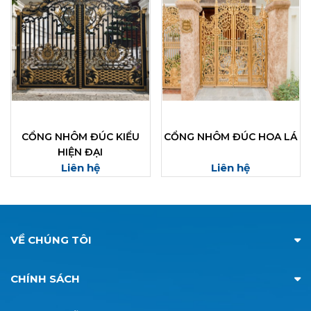
CỔNG NHÔM ĐÚC KIỂU
CỔNG NHÔM ĐÚC HOA LÁ
HIỆN ĐẠI
Liên hệ
Liên hệ
VỀ CHÚNG TÔI
CHÍNH SÁCH