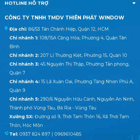
HOTLINE HỖ TRỢ
CÔNG TY TNHH TMDV THIÊN PHÁT WINDOW
Địa chỉ:
86/53 Tân Chánh Hiệp, Quận 12, HCM
Chi nhánh 1:
108/15A Cộng Hòa, Phường 4, Quận Tân
Bình
Chi nhánh 2:
207 Lí Thường Kiệt, Phường 15, Quận 10
Chi nhánh 3:
45 Nguyền Thị Thập, Phường Tân phong,
Quận 7
Chi nhánh 4:
15 Lã Xuân Oai, Phường Tăng Nhơn Phú A,
Quận 9
Chi nhánh 5:
290/6 Nguyễn Hữu Cảnh, Nguyễn An Ninh,
Thành phố Vũng Tàu, Bà Rịa - Vũng Tàu
Xưởng SX:
Đường số 9, Thới Tam Thôn 16, Xã Thới Tam
Thôn, Hóc Môn
Tel:
0937 824 897 | 0969610485