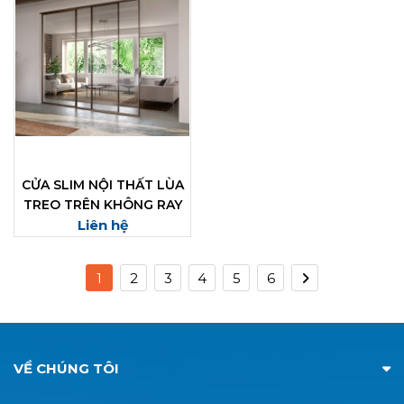
CỬA SLIM NỘI THẤT LÙA
TREO TRÊN KHÔNG RAY
Liên hệ
DƯỚI
1
2
3
4
5
6
VỀ CHÚNG TÔI