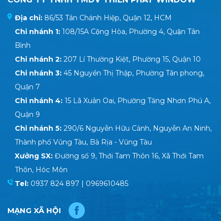
Địa chỉ:
86/53 Tân Chánh Hiệp, Quận 12, HCM
Chi nhánh 1:
108/15A Cộng Hòa, Phường 4, Quận Tân
Bình
Chi nhánh 2:
207 Lí Thường Kiệt, Phường 15, Quận 10
Chi nhánh 3:
45 Nguyền Thị Thập, Phường Tân phong,
Quận 7
Chi nhánh 4:
15 Lã Xuân Oai, Phường Tăng Nhơn Phú A,
Quận 9
Chi nhánh 5:
290/6 Nguyễn Hữu Cảnh, Nguyễn An Ninh,
Thành phố Vũng Tàu, Bà Rịa - Vũng Tàu
Xưởng SX:
Đường số 9, Thới Tam Thôn 16, Xã Thới Tam
Thôn, Hóc Môn
Tel:
0937 824 897 | 0969610485
MẠNG XÃ HỘI