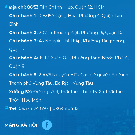
Địa chỉ:
86/53 Tân Chánh Hiệp, Quận 12, HCM
Chi nhánh 1:
108/15A Cộng Hòa, Phường 4, Quận Tân
Bình
Chi nhánh 2:
207 Lí Thường Kiệt, Phường 15, Quận 10
Chi nhánh 3:
45 Nguyền Thị Thập, Phường Tân phong,
Quận 7
Chi nhánh 4:
15 Lã Xuân Oai, Phường Tăng Nhơn Phú A,
Quận 9
Chi nhánh 5:
290/6 Nguyễn Hữu Cảnh, Nguyễn An Ninh,
Thành phố Vũng Tàu, Bà Rịa - Vũng Tàu
Xưởng SX:
Đường số 9, Thới Tam Thôn 16, Xã Thới Tam
Thôn, Hóc Môn
Tel:
0937 824 897 | 0969610485
MẠNG XÃ HỘI